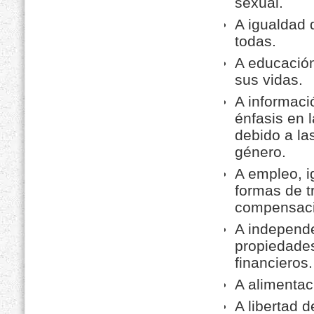
sexual.
A igualdad 
todas.
A educación
sus vidas.
A informaci
énfasis en 
debido a la
género.
A empleo, i
formas de t
compensació
A independ
propiedades
financieros.
A alimentac
A libertad 