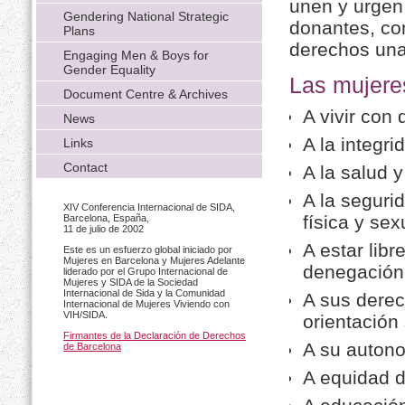
unen y urgen
Gendering National Strategic
donantes, co
Plans
derechos una
Engaging Men & Boys for
Gender Equality
Las mujeres
Document Centre & Archives
A vivir con
News
A la integri
Links
Contact
A la salud y
A la segurid
XIV Conferencia Internacional de SIDA,
física y sex
Barcelona, España,
11 de julio de 2002
A estar libr
Este es un esfuerzo global iniciado por
Mujeres en Barcelona y Mujeres Adelante
denegación
liderado por el Grupo Internacional de
Mujeres y SIDA de la Sociedad
Internacional de Sida y la Comunidad
A sus dere
Internacional de Mujeres Viviendo con
VIH/SIDA.
orientación
Firmantes de la Declaración de Derechos
A su autono
de Barcelona
A equidad d