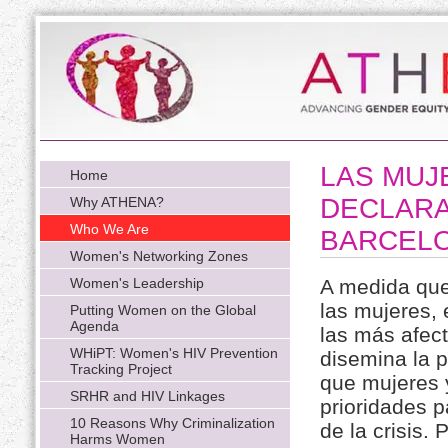
LAS MUJE
Home
DECLARA
Why ATHENA?
Who We Are
BARCEL
Women's Networking Zones
Women's Leadership
A medida que
las mujeres,
Putting Women on the Global
Agenda
las más afec
WHiPT: Women's HIV Prevention
disemina la 
Tracking Project
que mujeres 
SRHR and HIV Linkages
prioridades p
10 Reasons Why Criminalization
de la crisis.
Harms Women