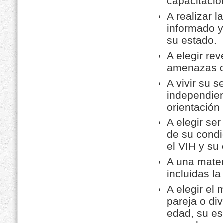
capacitació
A realizar 
informado y
su estado.
A elegir re
amenazas de
A vivir su s
independien
orientación
A elegir se
de su condi
el VIH y su 
A una mater
incluidas la
A elegir el
pareja o di
edad, su es