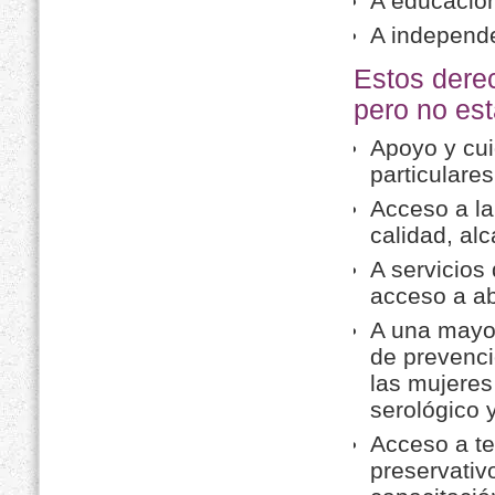
A educación
A independ
Estos dere
pero no est
Apoyo y cu
particulares
Acceso a la
calidad, alc
A servicios 
acceso a ab
A una mayor
de prevenc
las mujeres
serológico 
Acceso a t
preservativ